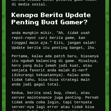
di media sosial.
Kenapa Berita Update
Penting Buat Gamer?
anda mungkin mikir,
“Ah, tidak usah
repot-repot cari berita game, kan
tinggal main aja.”
Eits, jangan salah!
Update berita itu penting banget, lho.
Pertama, kalau ada patch baru, biasanya
itu ngubah balancing di game. Misalnya,
hero yang dulu lemah jadi kuat, atau
senjata favorit anda malah di-nerf
(dikurangi kekuatannya). Kalau anda
tidak tahu, bisa-bisa strategi main
anda jadi gagal total.
Kedua, berita soal bug, cheat, atau
server maintenance juga penting. Pernah
tidak anda coba login, tapi ternyata
server-nya lagi error atau tidak bisa