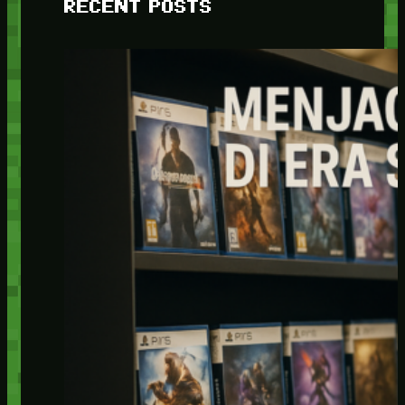
RECENT POSTS