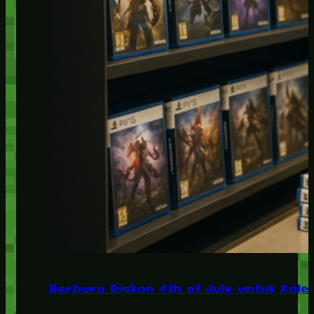
Berburu Diskon 4th of July untuk Kolek