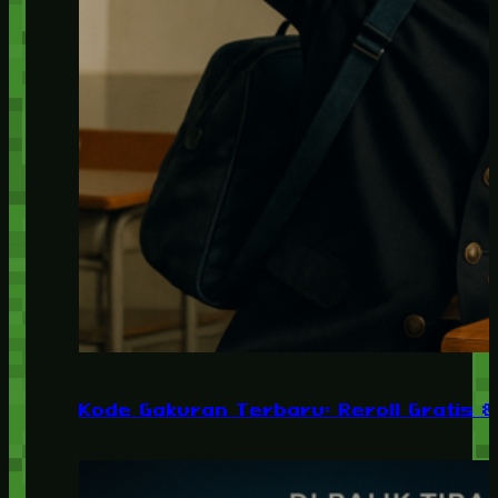
Kode Gakuran Terbaru: Reroll Gratis 