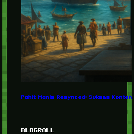
Pahit Manis Resynced: Sukses Konten,
BLOGROLL