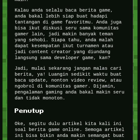
Kalau anda selalu baca berita game,
anda bakal lebih siap buat hadapi
tantangan di game favoritmu. Anda juga
bisa ikut diskusi seru sama komunitas
gamer lain, jadi makin banyak teman
yang sehobi. Siapa tahu, anda malah
dapat kesempatan ikut turnamen atau
jadi content creator yang diundang
langsung sama developer game, kan?
Jadi, mulai sekarang jangan malas cari
berita, ya! Luangin sedikit waktu buat
baca update, nonton video review, atau
ngobrol di komunitas gamer. Dijamin,
pengalaman gaming anda bakal makin seru
dan tidak monoton.
Penutup
Oke, segitu dulu artikel kita kali ini
soal berita game online. Semoga artikel
ini bisa bikin anda makin semangat buat