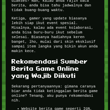
diakses? Nah, kalau anda rajin baca
berita, anda bisa tahu jadwalnya dan
tidak buang-buang waktu.
Ketiga, gamer yang update biasanya
lebih siap ikut event spesial.
Misalnya, kalau ada event kolaborasi,
anda bisa buru-buru ikut sebelum
selesai. Biasanya hadiahnya keren
banget, lho, mulai dari skin eksklusif
sampai item langka yang bikin akun anda
makin kece.
Rekomendasi Sumber
Berita Game Online
yang Wajib Diikuti
Sekarang pertanyaannya: gimana caranya
biar anda tidak ketinggalan berita game
online? Tenang, aku punya rekomendasi
nih.
Website berita game seperti IGN,