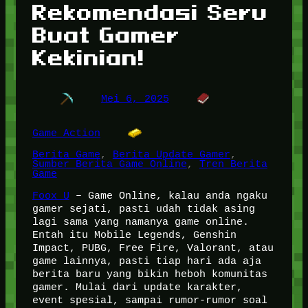
Rekomendasi Seru
Buat Gamer
Kekinian!
Mei 6, 2025
Game Action
Berita Game
, 
Berita Update Gamer
, 
Sumber Berita Game Online
, 
Tren Berita
Game
Foox U
– Game Online, kalau anda ngaku
gamer sejati, pasti udah tidak asing
lagi sama yang namanya game online.
Entah itu Mobile Legends, Genshin
Impact, PUBG, Free Fire, Valorant, atau
game lainnya, pasti tiap hari ada aja
berita baru yang bikin heboh komunitas
gamer. Mulai dari update karakter,
event spesial, sampai rumor-rumor soal