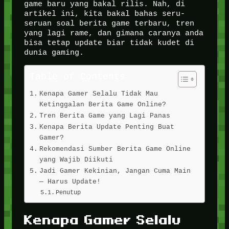
game baru yang bakal rilis. Nah, di
artikel ini, kita bakal bahas seru-
seruan soal berita game terbaru, tren
yang lagi rame, dan gimana caranya anda
bisa tetap update biar tidak kudet di
dunia gaming.
Table of Contents
Kenapa Gamer Selalu Tidak Mau
Ketinggalan Berita Game Online?
Tren Berita Game yang Lagi Panas
Kenapa Berita Update Penting Buat
Gamer?
Rekomendasi Sumber Berita Game Online
yang Wajib Diikuti
Jadi Gamer Kekinian, Jangan Cuma Main
— Harus Update!
Penutup
Kenapa Gamer Selalu