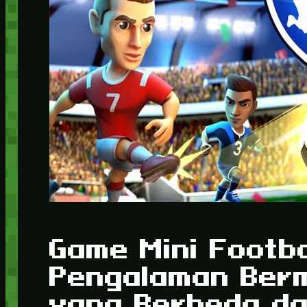
Game Mini Footba
Pengalaman Berm
yang Berbeda d