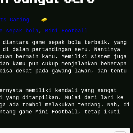
rts Gaming
e sepak bola
, 
Mini Football
 diantara game sepak bola terbaik, yang
 di dalam pertandingan seru. Nantinya
puan bermain kamu. Memiliki sistem juga
dan kamu pun cukup menjalankan beberapa
bisa dekat pada gawang lawan, dan tentu
ernyata memiliki kendali yang sangat
i yang ditampilkan. Mulai dari lari ke
ga ada tombol melakukan tendang. Nah, di
ntang game Mini Football, tetap ikuti