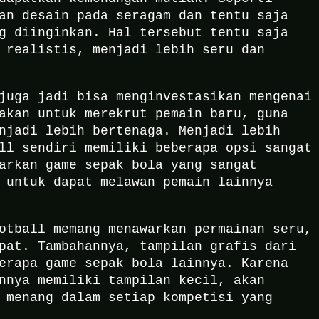
an desain pada seragam dan tentu saja
g diinginkan. Hal tersebut tentu saja
 realistis, menjadi lebih seru dan
juga jadi bisa menginvestasikan mengenai
akan untuk merekrut pemain baru, guna
njadi lebih bertenaga. Menjadi lebih
ll sendiri memiliki beberapa opsi sangat
arkan game sepak bola yang sangat
 untuk dapat melawan pemain lainnya
otball memang menawarkan permainan seru,
pat. Tambahannya, tampilan grafis dari
erapa game sepak bola lainnya. Karena
nnya memiliki tampilan kecil, akan
 menang dalam setiap kompetisi yang