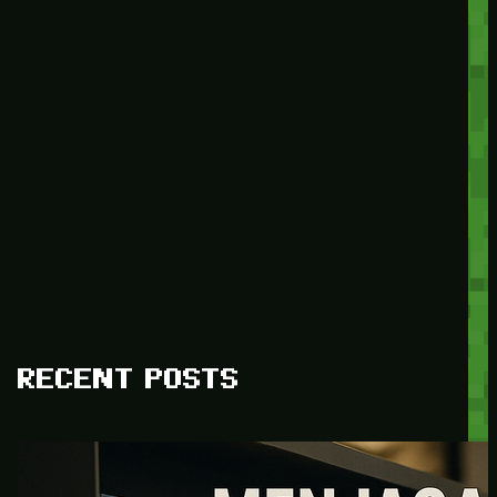
RECENT POSTS