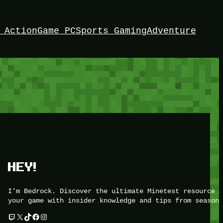
 Action
Game PC
Sports Gaming
Adventure
HEY!
I’m Bedrock. Discover the ultimate Minetest resource –
your game with insider knowledge and tips from seasone
Twitch
X
TikTok
Facebook
Instagram