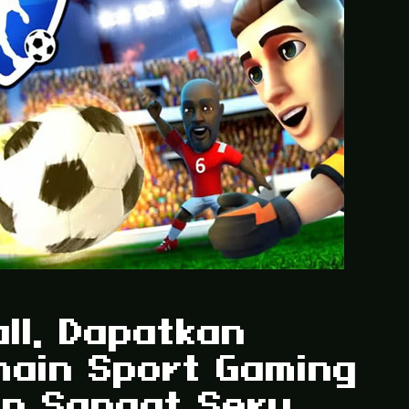
ll, Dapatkan
ain Sport Gaming
an Sangat Seru