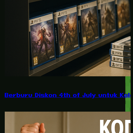
Berburu Diskon 4th of July untuk Kole