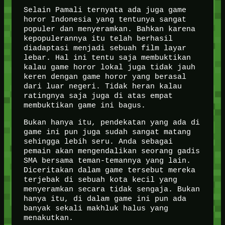
Selain Pamali ternyata ada juga game
horor Indonesia yang tentunya sangat
populer dan menyeramkan. Bahkan karena
kepopulerannya itu telah berhasil
diadaptasi menjadi sebuah film layar
lebar. Hal ini tentu saja membuktikan
kalau game horor lokal juga tidak jauh
keren dengan game horor yang berasal
dari luar negeri. Tidak heran kalau
ratingnya saja juga di atas empat
membuktikan game ini bagus.
Bukan hanya itu, pendekatan yang ada di
game ini pun juga sudah sangat matang
sehingga lebih seru. Anda sebagai
pemain akan mengendalikan seorang gadis
SMA bersama teman-temannya yang lain.
Diceritakan dalam game tersebut mereka
terjebak di sebuah kota kecil yang
menyeramkan secara tidak sengaja. Bukan
hanya itu, di dalam game ini pun ada
banyak sekali makhluk halus yang
menakutkan.