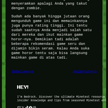
menyeramkan apalagi Anda yang takut
dengan zombie.
Sudah ada banyak hingga jutaan orang
mengunduh game ini dan memainkannya
juga punya rating tinggi. Ini tentu
sudah saatnya Anda menjadi salah satu
dari mereka dan ikut mainkan game
horor-nya.
Demikian tadi adalah
beberapa rekomendasi game seru dan
dijamin bikin seram. Kalau Anda suka
game horor tentu saja bisa langsung
mainkan game di atas tadi.
Sebelumnya
Selanjutnya
HEY!
I’m Bedrock. Discover the ultimate Minetest resource 
insider knowledge and tips from seasoned Minetest ent
Twitch
X
TikTok
Facebook
Instagram