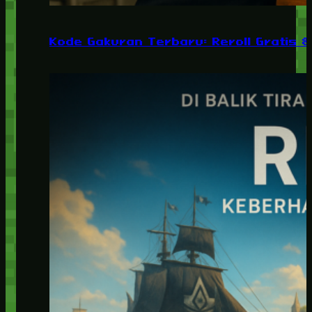
Kode Gakuran Terbaru: Reroll Gratis 