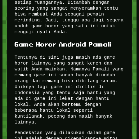
setiap ruangannya. Ditambah dengan
scoring yang sangat menyeramkan tentu
bisa membuat Anda sebagai pemain
merinding. Jadi, tunggu apa lagi segera
unduh game horor yang satu ini untuk
menguji nyali Anda.
Game Horor Android Pamali
Tentunya di sini juga masih ada game
horor lainnya yang sangat keren dan
wajib Anda mainkan. Namanya Pamali yang
memang game ini sudah banyak diunduh
orang dan memang bisa dibilang seram.
Uniknya lagi game ini dirilis di
Indonesia yang tentu saja hantu yang
ada di game ini lekat dengan hantu
lokal. Anda akan bertemu dengan
beberapa hantu lokal seperti
kuntilanak, pocong dan masih banyak
lainnya.
Pendekatan yang dilakukan dalam game
ini adalah dengan dikenalkannya mitos