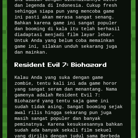
dan legenda di Indonesia. Cukup fresh
sehingga siapa pun yang mencoba game
ini pasti akan merasa sangat senang.
Bahkan karena game ini sangat populer
dan booming di kala itu telah berhasil
diadaptasi menjadi film layar lebar.
Untuk Anda yang belum coba memainkan
game ini, silakan unduh sekarang juga
dan mainkan.
Resident Evil 7: Biohazard
Kalau Anda yang suka dengan game
zombie, tentu kali ini ada game horor
yang sangat seram dan menantang. Nama
gamenya adalah Resident Evil 7:
Biohazard yang tentu saja game ini
sudah tidak asing.
Sangat booming sejak
awal rilis hingga sekarang pun juga
masih sangat populer dan banyak
peminatnya. Karena kesuksesannya bahkan
sudah ada banyak sekali film sekuel
yang dirilis dengan judul sama
Berbeda