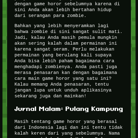
dengan game horor sebelumnya karena di
sini Anda akan lebih bertahan hidup
dari serangan para zombie.
Bahkan yang lebih menyeramkan lagi
bahwa zombie di sini sangat sulit mati.
Jadi, kalau Anda masih pemula mungkin
akan sering kalah dalam permainan ini
karena sangat seram.
Perlu melakukan
permainan yang berulang kali supaya
Anda bisa lebih paham bagaimana cara
menghadapi zombienya. Anda pasti juga
merasa penasaran kan dengan bagaimana
cara main game horor yang satu ini?
Kalau memang Anda penasaran, tentu
jangan lupa untuk unduh aplikasinya
sekarang juga dan mainkan!
Jurnal Malam: Pulang Kampung
Masih tentang game horor yang berasal
dari Indonesia lagi dan ini tentu tidak
kalah keren dari yang sebelumnya. Nama