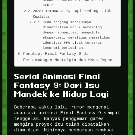
akhir.
2028: Terasa Jauh, Tapi Penting untuk
Kualitas
Jeda panjang seharusnya
dimanfaatkan untuk berdialog
dengan komunitas, mengelola
ekspektasi, sekaligus memastikan
identitas FF9 tidak tergerus
kompromi berlebihan.
Penutup: Final Fantasy 9 di
Persimpangan Nostalgia dan Masa Depan
Serial Animasi Final
Fantasy 9: Dari Isu
Mandek ke Hidup Lagi
Beberapa waktu lalu, rumor mengenai
adaptasi animasi Final Fantasy 9 sempat
tenggelam. Banyak penggemar games
mengira proyek itu telah dibatalkan
diam-diam. Minimnya pembaruan membuat