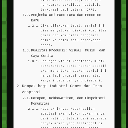
non-gamer, sekaligus nostalgia
terkurasi bagi veteran JRPG.
Menjembatani Fans Lama dan Penonton
Baru
Jika dilakukan tepat, serial ini
bisa menyatukan diskusi komunitas
games dan komunitas penggemar
anime ke dalam satu percakapan
besar.
Kualitas Produksi: Visual, Musik, dan
Gaya Cerita
Gabungan visual konsisten, musik
berkarakter, serta naskah adaptif
akan menentukan apakah serial ini
hanya jadi promosi games, atau
karya independen yang disegani.
Dampak bagi Industri Games dan Tren
Adaptasi
Harapan, Kekhawatiran, dan Ekspektasi
Komunitas
Pada akhirnya, keberhasilan
adaptasi akan diukur bukan hanya
dari rating, tetapi dari seberapa
banyak momen yang tertinggal di
benak penonton setelah kredit