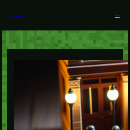
Lewati
ke
konten
Foox U