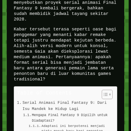
menyebutkan proyek serial animasi Final
Fantasy 9 kembali bergerak, bahkan
sudah membidik jadwal tayang sekitar
2028.
Kabar tersebut terasa seperti oase bagi
penggemar yang menanti kabar remake
tetapi justru mendapat kejutan berbeda.
Alih-alih versi modern untuk konsol,
semesta Gaia akan dieksplorasi lewat
medium animasi. Pertanyaannya: apakah
format serial bisa menjadi jembatan
baru antara generasi pemain lama serta
penonton baru di luar komunitas games
tradisional?
Table of Contents
Serial Animasi Final Fantasy 9: Dari
Isu Mandek ke Hidup Lagi
Mengapa Final Fantasy 9 Dipilih untuk
Diadaptasi?
Adaptasi ini berpotensi menjadi
pintu masuk baru bagi penonton