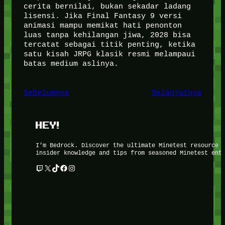
cerita bernilai, bukan sekadar ladang
lisensi. Jika Final Fantasy 9 versi
animasi mampu memikat hati penonton
luas tanpa kehilangan jiwa, 2028 bisa
tercatat sebagai titik penting, ketika
satu kisah JRPG klasik resmi melampaui
batas medium aslinya.
Sebelumnya
Selanjutnya
HEY!
I’m Bedrock. Discover the ultimate Minetest resource 
insider knowledge and tips from seasoned Minetest ent
Twitch
X
TikTok
Facebook
Instagram