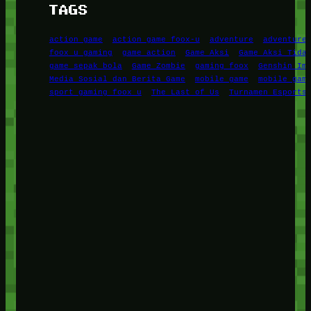
TAGS
action game
action game foox-u
adventure
adventure
foox u gaming
game action
Game Aksi
Game Aksi Tida
game sepak bola
Game Zombie
gaming foox
Genshin Im
Media Sosial dan Berita Game
mobile game
mobile gam
sport gaming foox u
The Last of Us
Turnamen Esports