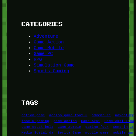
CATEGORIES
Adventure
Game Action
Game Mobile
Game PC
RPG
Simulation Game
Sports Gaming
TAGS
action game
action game foox-u
adventure
adventure
foox u gaming
game action
Game Aksi
Game Aksi Tida
game sepak bola
Game Zombie
gaming foox
Genshin Im
Media Sosial dan Berita Game
mobile game
mobile gam