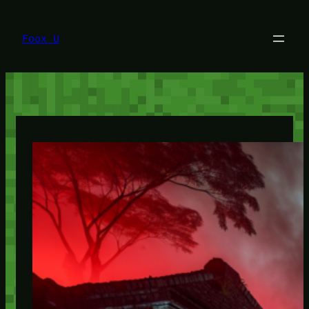
Lewati
ke
konten
Foox U