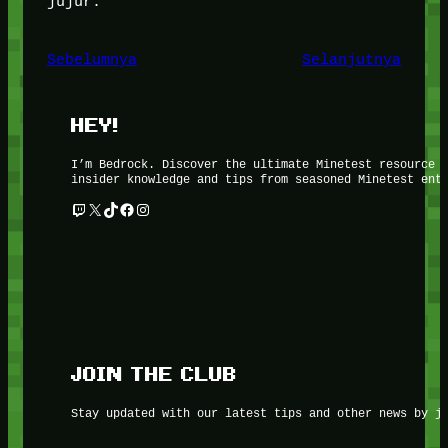
jujur.
Sebelumnya
Selanjutnya
HEY!
I’m Bedrock. Discover the ultimate Minetest resource 
insider knowledge and tips from seasoned Minetest ent
Twitch
X
TikTok
Facebook
Instagram
JOIN THE CLUB
Stay updated with our latest tips and other news by j