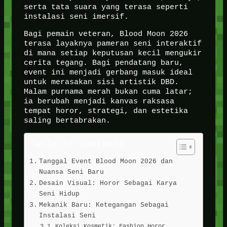
serta tata suara yang terasa seperti
instalasi seni imersif.
Bagi pemain veteran, Blood Moon 2026
terasa layaknya pameran seni interaktif
di mana setiap keputusan kecil mengukir
cerita tegang. Bagi pendatang baru,
event ini menjadi gerbang masuk ideal
untuk merasakan sisi artistik DBD.
Malam purnama merah bukan cuma latar;
ia berubah menjadi kanvas raksasa
tempat horor, strategi, dan estetika
saling bertabrakan.
Table of Contents
Tanggal Event Blood Moon 2026 dan
Nuansa Seni Baru
Desain Visual: Horor Sebagai Karya
Seni Hidup
Mekanik Baru: Ketegangan Sebagai
Instalasi Seni
Koleksi Kosmetik: Fashion Horor