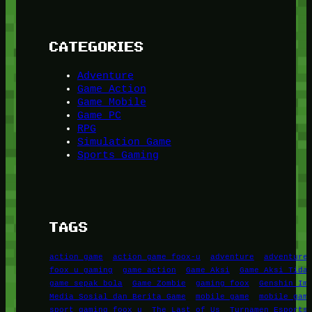
CATEGORIES
Adventure
Game Action
Game Mobile
Game PC
RPG
Simulation Game
Sports Gaming
TAGS
action game
action game foox-u
adventure
adventure
foox u gaming
game action
Game Aksi
Game Aksi Tida
game sepak bola
Game Zombie
gaming foox
Genshin Im
Media Sosial dan Berita Game
mobile game
mobile gam
sport gaming foox u
The Last of Us
Turnamen Esports