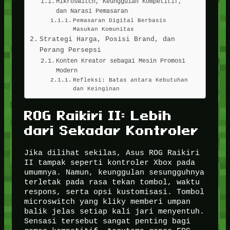
Mikroswitch, Keunggulan Kompetitif,
dan Narasi Pemasaran
Pemasaran Digital Berbasis
Masukan Komunitas
Strategi Harga, Posisi Brand, dan
Perang Persepsi
Konten Kreator sebagai Mesin Promosi
Modern
Refleksi: Batas antara Kebutuhan
dan Keinginan
ROG Raikiri II: Lebih
dari Sekadar Kontroler
Jika dilihat sekilas, Asus ROG Raikiri
II tampak seperti kontroler Xbox pada
umumnya. Namun, keunggulan sesungguhnya
terletak pada rasa tekan tombol, waktu
respons, serta opsi kustomisasi. Tombol
microswitch yang kliky memberi umpan
balik jelas setiap kali jari menyentuh.
Sensasi tersebut sangat penting bagi