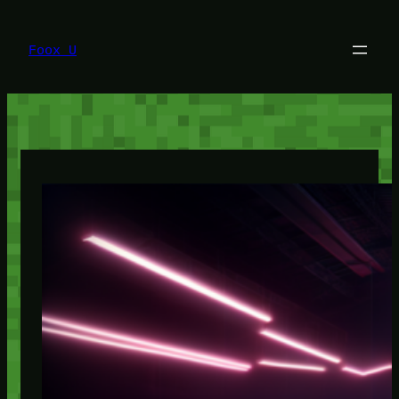
Lewati
ke
konten
Foox U