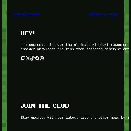
Sebelumnya
Selanjutnya
HEY!
I’m Bedrock. Discover the ultimate Minetest resource 
insider knowledge and tips from seasoned Minetest ent
Twitch
X
TikTok
Facebook
Instagram
JOIN THE CLUB
Stay updated with our latest tips and other news by j