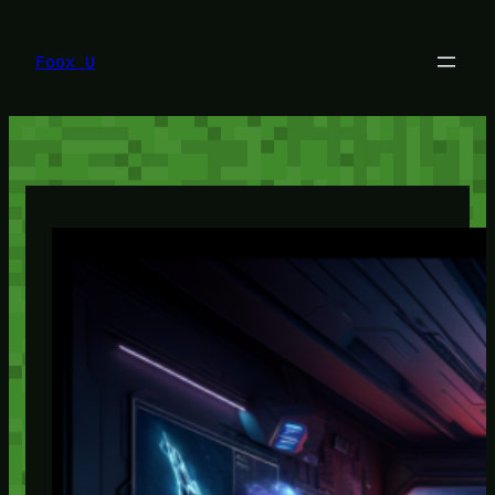
Lewati
ke
konten
Foox U