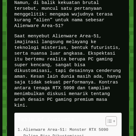
Namun, di balik kekuatan brutal
tersebut, muncul satu pertanyaan
menggelitik: mengapa wujudnya terasa
kurang “alien” untuk nama sebesar
Alienware Area-51?
Saat menyebut Alienware Area-51,
imajinasi langsung melayang ke
teknologi misterius, bentuk futuristis,
serta nuansa luar angkasa. Ekspektasi
itu bertemu realita berupa PC gaming
super kencang, sangat bisa
dikustomisasi, tapi desainnya cenderung
aman. Kesan lain dunia masih ada, hanya
saja tidak sekuat performanya. Kontras
antara tenaga RTX 5090 dan tampilan
menimbulkan diskusi menarik tentang
arah desain PC gaming premium masa
kini.
Table of Contents
Alienware Area-51: Monster RTX 5090
Paling Bisa Dikustomisasi