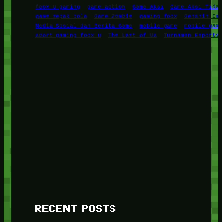
foox u gaming
game action
Game Aksi
Game Aksi Tida
game sepak bola
Game Zombie
gaming foox
Genshin Im
Media Sosial dan Berita Game
mobile game
mobile gam
sport gaming foox u
The Last of Us
Turnamen Esports
RECENT POSTS