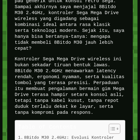
pad generik untuk konsol retro Sega.
Sampai akhirnya saya menjajal 8Bitdo
M30 2.4GHz, kontroler Sega Mega Drive
wireless yang digadang sebagai
kombinasi ideal antara rasa klasik
serta teknologi modern. Sejak itu, saya
hanya bisa bertanya-tanya: mengapa
tidak membeli 8Bitdo M30 jauh lebih
cepat?
Kontroler Sega Mega Drive wireless ini
bukan sekadar tiruan bentuk lawas.
8Bitdo M30 2.4GHz menawarkan latency
rendah, ergonomi nyaman, serta kualitas
tombol yang terasa presisi. Perpaduan
itu membuat pengalaman bermain gim Mega
Drive terasa hampir setara konsol asli,
tetapi tanpa kabel kusut, tanpa repot
duduk terlalu dekat ke layar, serta
tanpa kompromi pada respons.
Table of Contents
8Bitdo M30 2.4GHz: Evolusi Kontroler