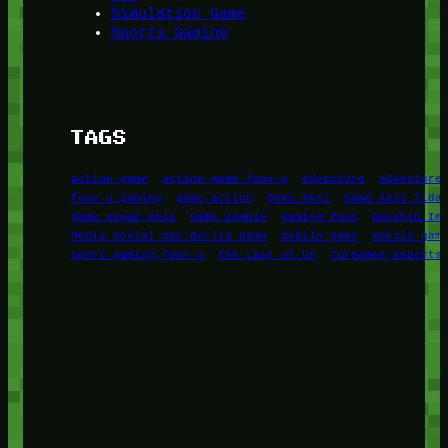
Simulation Game
Sports Gaming
TAGS
action game
action game foox-u
adventure
adventure
foox u gaming
game action
Game Aksi
Game Aksi Tida
game sepak bola
Game Zombie
gaming foox
Genshin Im
Media Sosial dan Berita Game
mobile game
mobile gam
sport gaming foox u
The Last of Us
Turnamen Esports