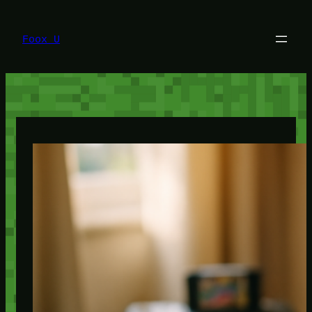
Lewati
ke
konten
Foox U