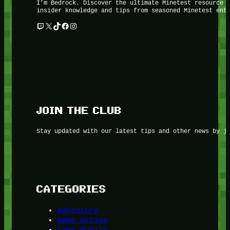
I’m Bedrock. Discover the ultimate Minetest resource 
insider knowledge and tips from seasoned Minetest ent
Twitch
X
TikTok
Facebook
Instagram
JOIN THE CLUB
Stay updated with our latest tips and other news by j
CATEGORIES
Adventure
Game Action
Game Mobile