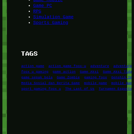
Game PC
RPG
Simulation Game
Sports Gaming
TAGS
action game
action game foox-u
adventure
adventure
foox u gaming
game action
Game Aksi
Game Aksi Tida
game sepak bola
Game Zombie
gaming foox
Genshin Im
Media Sosial dan Berita Game
mobile game
mobile gam
sport gaming foox u
The Last of Us
Turnamen Esports