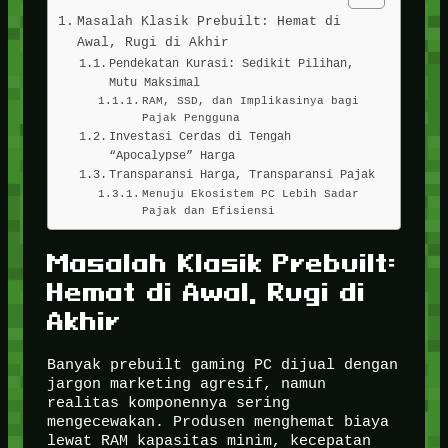
Masalah Klasik Prebuilt: Hemat di
Awal, Rugi di Akhir
Pendekatan Kurasi: Sedikit Pilihan,
Mutu Maksimal
RAM, SSD, dan Implikasinya bagi
Pajak Pengguna
Investasi Cerdas di Tengah
“Apocalypse” Harga
Transparansi Harga, Transparansi Pajak
Menuju Ekosistem PC Lebih Sadar
Pajak dan Efisiensi
Masalah Klasik Prebuilt:
Hemat di Awal, Rugi di
Akhir
Banyak prebuilt gaming PC dijual dengan
jargon marketing agresif, namun
realitas komponennya sering
mengecewakan. Produsen menghemat biaya
lewat RAM kapasitas minim, kecepatan