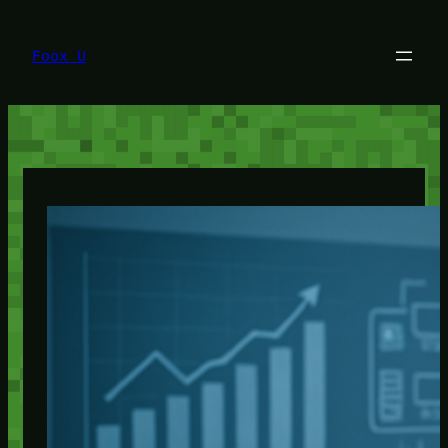
Lewati
ke
konten
Foox U